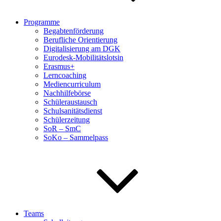
Programme
Begabtenförderung
Berufliche Orientierung
Digitalisierung am DGK
Eurodesk-Mobilitätslotsin
Erasmus+
Lerncoaching
Mediencurriculum
Nachhilfebörse
Schüleraustausch
Schulsanitätsdienst
Schülerzeitung
SoR – SmC
SoKo – Sammelpass
Teams