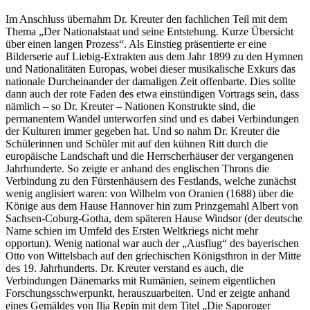
Im Anschluss übernahm Dr. Kreuter den fachlichen Teil mit dem
Thema „Der Nationalstaat und seine Entstehung. Kurze Übersicht
über einen langen Prozess“. Als Einstieg präsentierte er eine
Bilderserie auf Liebig-Extrakten aus dem Jahr 1899 zu den Hymnen
und Nationalitäten Europas, wobei dieser musikalische Exkurs das
nationale Durcheinander der damaligen Zeit offenbarte. Dies sollte
dann auch der rote Faden des etwa einstündigen Vortrags sein, dass
nämlich – so Dr. Kreuter – Nationen Konstrukte sind, die
permanentem Wandel unterworfen sind und es dabei Verbindungen
der Kulturen immer gegeben hat. Und so nahm Dr. Kreuter die
Schülerinnen und Schüler mit auf den kühnen Ritt durch die
europäische Landschaft und die Herrscherhäuser der vergangenen
Jahrhunderte. So zeigte er anhand des englischen Throns die
Verbindung zu den Fürstenhäusern des Festlands, welche zunächst
wenig anglisiert waren: von Wilhelm von Oranien (1688) über die
Könige aus dem Hause Hannover hin zum Prinzgemahl Albert von
Sachsen-Coburg-Gotha, dem späteren Hause Windsor (der deutsche
Name schien im Umfeld des Ersten Weltkriegs nicht mehr
opportun). Wenig national war auch der „Ausflug“ des bayerischen
Otto von Wittelsbach auf den griechischen Königsthron in der Mitte
des 19. Jahrhunderts. Dr. Kreuter verstand es auch, die
Verbindungen Dänemarks mit Rumänien, seinem eigentlichen
Forschungsschwerpunkt, herauszuarbeiten. Und er zeigte anhand
eines Gemäldes von Ilja Repin mit dem Titel „Die Saporoger