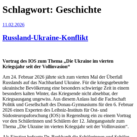
Schlagwort:
Geschichte
Veröffentlicht
11.02.2026
am
Russland-Ukraine-Konflikt
Vortrag des IOS zum Thema „Die Ukraine im vierten
Kriegsjahr seit der Vollinvasion“
Am 24. Februar 2026 jährte sich zum vierten Mal der Überfall
Russlands auf das Nachbarland Ukraine. Für die kriegsgebeutelte
ukrainische Bevölkerung eine besonders schwierige Zeit in einem
besonders kalten Winter, das Kriegsende nicht absehbar, der
Kriegsausgang ungewiss. Aus diesem Anlass lud die Fachschaft
Politik und Gesellschaft des Donau-Gymnasiums für den 6. Februar
2026 einen Experten des Leibniz-Instituts für Ost- und
Südosteuropaforschung (IOS) in Regensburg ein zu einem Vortrag
vor den Schülerinnen und Schülern der 12. Jahrgangsstufe zum
Thema „Die Ukraine im vierten Kriegsjahr seit der Vollinvasion“.
Als Einstieg befragte Dr. Burkhardt die Schülerinnen und Schüler