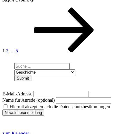
Seitennummerierung
Seite
Seite
Seite
Nächste
Seite
der
Beiträge
1
2
…
5
E-Mail-Adresse
Name für Anrede (optional)
Hiermit akzeptiere ich die Datenschutzbestimmungen
zum Kalender