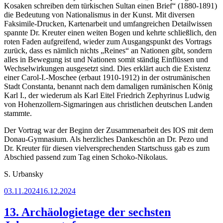
Kosaken schreiben dem türkischen Sultan einen Brief“ (1880-1891)
die Bedeutung von Nationalismus in der Kunst. Mit diversen
Faksimile-Drucken, Kartenarbeit und umfangreichen Detailwissen
spannte Dr. Kreuter einen weiten Bogen und kehrte schließlich, den
roten Faden aufgreifend, wieder zum Ausgangspunkt des Vortrags
zurück, dass es nämlich nichts „Reines“ an Nationen gibt, sondern
alles in Bewegung ist und Nationen somit ständig Einflüssen und
Wechselwirkungen ausgesetzt sind. Dies erklärt auch die Existenz
einer Carol-I.-Moschee (erbaut 1910-1912) in der ostrumänischen
Stadt Constanta, benannt nach dem damaligen rumänischen König
Karl I., der wiederum als Karl Eitel Friedrich Zephyrinus Ludwig
von Hohenzollern-Sigmaringen aus christlichen deutschen Landen
stammte.
Der Vortrag war der Beginn der Zusammenarbeit des IOS mit dem
Donau-Gymnasium. Als herzliches Dankeschön an Dr. Pezo und
Dr. Kreuter für diesen vielversprechenden Startschuss gab es zum
Abschied passend zum Tag einen Schoko-Nikolaus.
S. Urbansky
Veröffentlicht
03.11.2024
16.12.2024
am
13. Archäologietage der sechsten