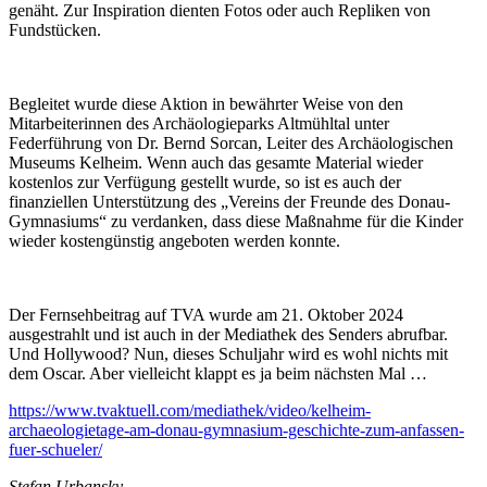
genäht. Zur Inspiration dienten Fotos oder auch Repliken von
Fundstücken.
Begleitet wurde diese Aktion in bewährter Weise von den
Mitarbeiterinnen des Archäologieparks Altmühltal unter
Federführung von Dr. Bernd Sorcan, Leiter des Archäologischen
Museums Kelheim. Wenn auch das gesamte Material wieder
kostenlos zur Verfügung gestellt wurde, so ist es auch der
finanziellen Unterstützung des „Vereins der Freunde des Donau-
Gymnasiums“ zu verdanken, dass diese Maßnahme für die Kinder
wieder kostengünstig angeboten werden konnte.
Der Fernsehbeitrag auf TVA wurde am 21. Oktober 2024
ausgestrahlt und ist auch in der Mediathek des Senders abrufbar.
Und Hollywood? Nun, dieses Schuljahr wird es wohl nichts mit
dem Oscar. Aber vielleicht klappt es ja beim nächsten Mal …
https://www.tvaktuell.com/mediathek/video/kelheim-
archaeologietage-am-donau-gymnasium-geschichte-zum-anfassen-
fuer-schueler/
Stefan Urbansky