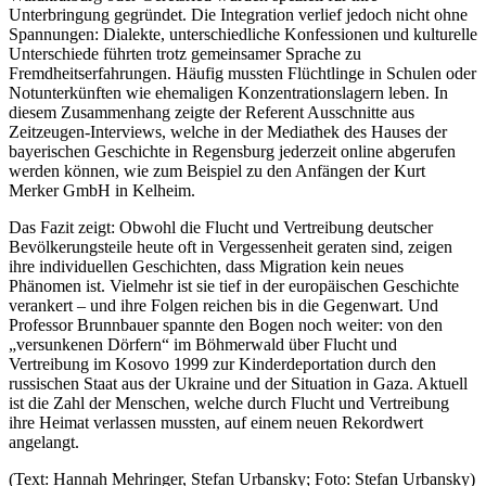
Unterbringung gegründet. Die Integration verlief jedoch nicht ohne
Spannungen: Dialekte, unterschiedliche Konfessionen und kulturelle
Unterschiede führten trotz gemeinsamer Sprache zu
Fremdheitserfahrungen. Häufig mussten Flüchtlinge in Schulen oder
Notunterkünften wie ehemaligen Konzentrationslagern leben. In
diesem Zusammenhang zeigte der Referent Ausschnitte aus
Zeitzeugen-Interviews, welche in der Mediathek des Hauses der
bayerischen Geschichte in Regensburg jederzeit online abgerufen
werden können, wie zum Beispiel zu den Anfängen der Kurt
Merker GmbH in Kelheim.
Das Fazit zeigt: Obwohl die Flucht und Vertreibung deutscher
Bevölkerungsteile heute oft in Vergessenheit geraten sind, zeigen
ihre individuellen Geschichten, dass Migration kein neues
Phänomen ist. Vielmehr ist sie tief in der europäischen Geschichte
verankert – und ihre Folgen reichen bis in die Gegenwart. Und
Professor Brunnbauer spannte den Bogen noch weiter: von den
„versunkenen Dörfern“ im Böhmerwald über Flucht und
Vertreibung im Kosovo 1999 zur Kinderdeportation durch den
russischen Staat aus der Ukraine und der Situation in Gaza. Aktuell
ist die Zahl der Menschen, welche durch Flucht und Vertreibung
ihre Heimat verlassen mussten, auf einem neuen Rekordwert
angelangt.
(Text: Hannah Mehringer, Stefan Urbansky; Foto: Stefan Urbansky)