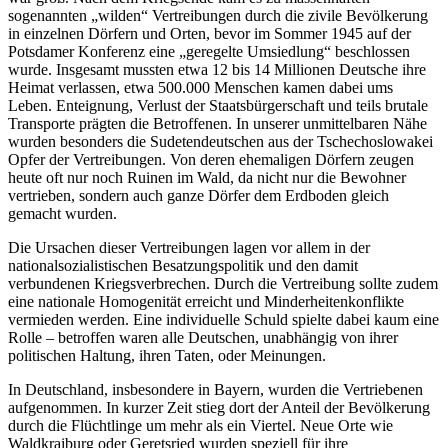
sogenannten „wilden“ Vertreibungen durch die zivile Bevölkerung
in einzelnen Dörfern und Orten, bevor im Sommer 1945 auf der
Potsdamer Konferenz eine „geregelte Umsiedlung“ beschlossen
wurde. Insgesamt mussten etwa 12 bis 14 Millionen Deutsche ihre
Heimat verlassen, etwa 500.000 Menschen kamen dabei ums
Leben. Enteignung, Verlust der Staatsbürgerschaft und teils brutale
Transporte prägten die Betroffenen. In unserer unmittelbaren Nähe
wurden besonders die Sudetendeutschen aus der Tschechoslowakei
Opfer der Vertreibungen. Von deren ehemaligen Dörfern zeugen
heute oft nur noch Ruinen im Wald, da nicht nur die Bewohner
vertrieben, sondern auch ganze Dörfer dem Erdboden gleich
gemacht wurden.
Die Ursachen dieser Vertreibungen lagen vor allem in der
nationalsozialistischen Besatzungspolitik und den damit
verbundenen Kriegsverbrechen. Durch die Vertreibung sollte zudem
eine nationale Homogenität erreicht und Minderheitenkonflikte
vermieden werden. Eine individuelle Schuld spielte dabei kaum eine
Rolle – betroffen waren alle Deutschen, unabhängig von ihrer
politischen Haltung, ihren Taten, oder Meinungen.
In Deutschland, insbesondere in Bayern, wurden die Vertriebenen
aufgenommen. In kurzer Zeit stieg dort der Anteil der Bevölkerung
durch die Flüchtlinge um mehr als ein Viertel. Neue Orte wie
Waldkraiburg oder Geretsried wurden speziell für ihre