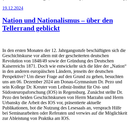
Veröffentlicht
19.12.2024
am
Nation und Nationalismus – über den
Tellerrand geblickt
In den ersten Monaten der 12. Jahrgangsstufe beschäftigten sich die
Geschichtskurse vor allem mit der gescheiterten deutschen
Revolution von 1848/49 sowie der Gründung des Deutschen
Kaiserreichs 1871. Doch wie entwickelte sich die Idee der „Nation“
in den anderen europäischen Ländern, jenseits der deutschen
Perspektive? Um dieser Frage auf den Grund zu gehen, besuchten
uns am 06. Dezember 2024 am Donau-Gymnasium Dr. Pezo und
sein Kollege Dr. Kreuter vom Leibniz-Institut für Ost- und
Südosteuropaforschung (IOS) in Regensburg. Zunächst stellte Dr.
Pezo den beiden Geschichtskursen von Herrn Marzahn und Herrn
Urbansky die Arbeit des IOS vor, präsentierte aktuelle
Publikationen, bot die Nutzung des Lesesaals an, versprach Hilfe
bei Seminararbeiten oder Referaten und verwies auf die Möglichkeit
zur Ableistung von Praktika am IOS.