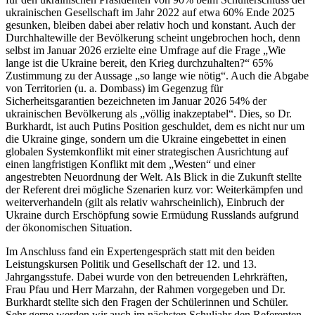
ukrainischen Gesellschaft im Jahr 2022 auf etwa 60% Ende 2025
gesunken, bleiben dabei aber relativ hoch und konstant. Auch der
Durchhaltewille der Bevölkerung scheint ungebrochen hoch, denn
selbst im Januar 2026 erzielte eine Umfrage auf die Frage „Wie
lange ist die Ukraine bereit, den Krieg durchzuhalten?“ 65%
Zustimmung zu der Aussage „so lange wie nötig“. Auch die Abgabe
von Territorien (u. a. Dombass) im Gegenzug für
Sicherheitsgarantien bezeichneten im Januar 2026 54% der
ukrainischen Bevölkerung als „völlig inakzeptabel“. Dies, so Dr.
Burkhardt, ist auch Putins Position geschuldet, dem es nicht nur um
die Ukraine ginge, sondern um die Ukraine eingebettet in einen
globalen Systemkonflikt mit einer strategischen Ausrichtung auf
einen langfristigen Konflikt mit dem „Westen“ und einer
angestrebten Neuordnung der Welt. Als Blick in die Zukunft stellte
der Referent drei mögliche Szenarien kurz vor: Weiterkämpfen und
weiterverhandeln (gilt als relativ wahrscheinlich), Einbruch der
Ukraine durch Erschöpfung sowie Ermüdung Russlands aufgrund
der ökonomischen Situation.
Im Anschluss fand ein Expertengespräch statt mit den beiden
Leistungskursen Politik und Gesellschaft der 12. und 13.
Jahrgangsstufe. Dabei wurde von den betreuenden Lehrkräften,
Frau Pfau und Herr Marzahn, der Rahmen vorgegeben und Dr.
Burkhardt stellte sich den Fragen der Schülerinnen und Schüler.
Sehr gerne werden wir auch im nächsten Schuljahr den Referenten