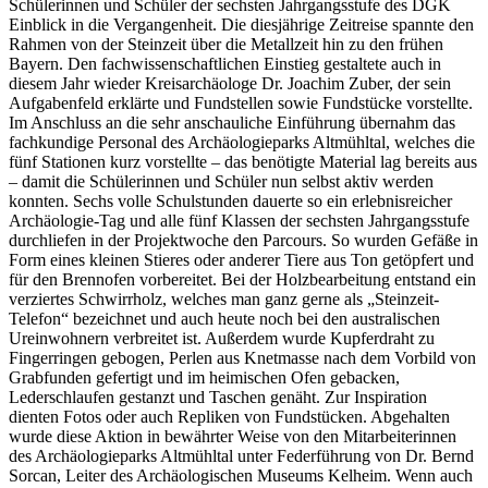
Schülerinnen und Schüler der sechsten Jahrgangsstufe des DGK
Einblick in die Vergangenheit. Die diesjährige Zeitreise spannte den
Rahmen von der Steinzeit über die Metallzeit hin zu den frühen
Bayern. Den fachwissenschaftlichen Einstieg gestaltete auch in
diesem Jahr wieder Kreisarchäologe Dr. Joachim Zuber, der sein
Aufgabenfeld erklärte und Fundstellen sowie Fundstücke vorstellte.
Im Anschluss an die sehr anschauliche Einführung übernahm das
fachkundige Personal des Archäologieparks Altmühltal, welches die
fünf Stationen kurz vorstellte – das benötigte Material lag bereits aus
– damit die Schülerinnen und Schüler nun selbst aktiv werden
konnten. Sechs volle Schulstunden dauerte so ein erlebnisreicher
Archäologie-Tag und alle fünf Klassen der sechsten Jahrgangsstufe
durchliefen in der Projektwoche den Parcours. So wurden Gefäße in
Form eines kleinen Stieres oder anderer Tiere aus Ton getöpfert und
für den Brennofen vorbereitet. Bei der Holzbearbeitung entstand ein
verziertes Schwirrholz, welches man ganz gerne als „Steinzeit-
Telefon“ bezeichnet und auch heute noch bei den australischen
Ureinwohnern verbreitet ist. Außerdem wurde Kupferdraht zu
Fingerringen gebogen, Perlen aus Knetmasse nach dem Vorbild von
Grabfunden gefertigt und im heimischen Ofen gebacken,
Lederschlaufen gestanzt und Taschen genäht. Zur Inspiration
dienten Fotos oder auch Repliken von Fundstücken. Abgehalten
wurde diese Aktion in bewährter Weise von den Mitarbeiterinnen
des Archäologieparks Altmühltal unter Federführung von Dr. Bernd
Sorcan, Leiter des Archäologischen Museums Kelheim. Wenn auch