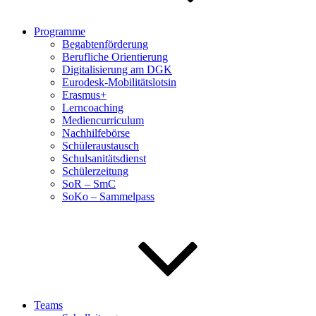
Programme
Begabtenförderung
Berufliche Orientierung
Digitalisierung am DGK
Eurodesk-Mobilitätslotsin
Erasmus+
Lerncoaching
Mediencurriculum
Nachhilfebörse
Schüleraustausch
Schulsanitätsdienst
Schülerzeitung
SoR – SmC
SoKo – Sammelpass
Teams