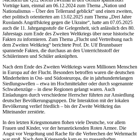
Vorträge kam, einmal am 06.12.2024 zum Thema „Nation und
Nationalismus – Über den Tellerrand geblickt“ und einen zweiten,
eher politisch orientierten am 13.02.2025 zum Thema „Drei Jahre
Russlands Angriffskrieg gegen die Ukraine“, hatte am 07.05.2025
auch die 11. Jahrgangsstufe die Gelegenheit, sich anlässlich des 80.
Jahrestags zum Ende des Zweiten Weltkriegs über neue historische
Fakten zu informieren. Zum Thema „Flucht und Vertreibung nach
dem Zweiten Weltkrieg“ berichtete Prof. Dr. Ulf Brunnbauer
spannende Fakten, die durchaus an den Unterrichtsstoff der
Schülerinnen und Schüler anknüpften.
Nach dem Ende des Zweiten Weltkriegs waren Millionen Menschen
in Europa auf der Flucht. Besonders betroffen waren die deutschen
Minderheiten in Ost- und Südosteuropa, die in jahrhundertelangen
Siedlungswellen – etwa im Hochmittelalter oder durch sogenannte
Schwabenzüge – in diese Regionen gelangt waren. Auch
Einladungen durch verschiedene Herrscher führten zur Ansiedlung
deutscher Bevölkerungsgruppen. Die Interaktion mit der lokalen
Bevölkerung verlief friedlich – bis der Zweite Weltkrieg das
Miteinander zerstörte.
In den letzten Kriegsmonaten flohen viele Deutsche, vor allem
Frauen und Kinder, vor der heranrückenden Roten Armee. Die
Angst vor Vergeltung und Rache für die Verbrechen der Wehrmacht
war groß. Nach dem Kriegsende kam es zu massenhaften