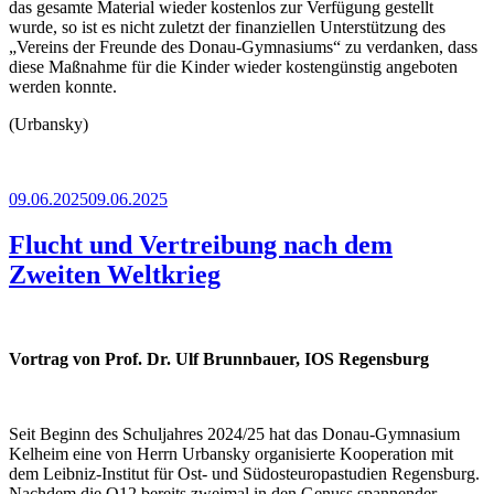
das gesamte Material wieder kostenlos zur Verfügung gestellt
wurde, so ist es nicht zuletzt der finanziellen Unterstützung des
„Vereins der Freunde des Donau-Gymnasiums“ zu verdanken, dass
diese Maßnahme für die Kinder wieder kostengünstig angeboten
werden konnte.
(Urbansky)
Veröffentlicht
09.06.2025
09.06.2025
am
Flucht und Vertreibung nach dem
Zweiten Weltkrieg
Vortrag von Prof. Dr. Ulf Brunnbauer, IOS Regensburg
Seit Beginn des Schuljahres 2024/25 hat das Donau-Gymnasium
Kelheim eine von Herrn Urbansky organisierte Kooperation mit
dem Leibniz-Institut für Ost- und Südosteuropastudien Regensburg.
Nachdem die Q12 bereits zweimal in den Genuss spannender