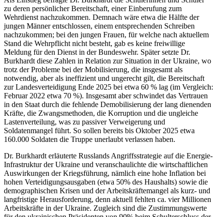
zu deren persönlicher Bereitschaft, einer Einberufung zum
Wehrdienst nachzukommen. Demnach wäre etwa die Hälfte der
jungen Männer entschlossen, einem entsprechenden Schreiben
nachzukommen; bei den jungen Frauen, für welche nach aktuellem
Stand die Wehrpflicht nicht besteht, gab es keine freiwillige
Meldung für den Dienst in der Bundeswehr. Später setzte Dr.
Burkhardt diese Zahlen in Relation zur Situation in der Ukraine, wo
trotz der Probleme bei der Mobilisierung, die insgesamt als
notwendig, aber als ineffizient und ungerecht gilt, die Bereitschaft
zur Landesverteidigung Ende 2025 bei etwa 60 % lag (im Vergleich:
Februar 2022 etwa 70 %). Insgesamt aber schwindet das Vertrauen
in den Staat durch die fehlende Demobilisierung der lang dienenden
Kräfte, die Zwangsmethoden, die Korruption und die ungleiche
Lastenverteilung, was zu passiver Verweigerung und
Soldatenmangel führt. So sollen bereits bis Oktober 2025 etwa
160.000 Soldaten die Truppe unerlaubt verlassen haben.
Dr. Burkhardt erläuterte Russlands Angriffsstrategie auf die Energie-
Infrastruktur der Ukraine und veranschaulichte die wirtschaftlichen
Auswirkungen der Kriegsführung, nämlich eine hohe Inflation bei
hohen Verteidigungsausgaben (etwa 50% des Haushalts) sowie die
demographischen Krisen und der Arbeitskräftemangel als kurz- und
langfristige Herausforderung, denn aktuell fehlten ca. vier Millionen
Arbeitskräfte in der Ukraine. Zugleich sind die Zustimmungswerte
für den ukrainischen Präsidenten von 90% beim Schulterschluss der