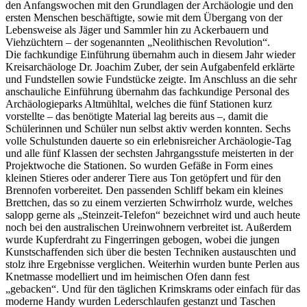
den Anfangswochen mit den Grundlagen der Archäologie und den
ersten Menschen beschäftigte, sowie mit dem Übergang von der
Lebensweise als Jäger und Sammler hin zu Ackerbauern und
Viehzüchtern – der sogenannten „Neolithischen Revolution“.
Die fachkundige Einführung übernahm auch in diesem Jahr wieder
Kreisarchäologe Dr. Joachim Zuber, der sein Aufgabenfeld erklärte
und Fundstellen sowie Fundstücke zeigte. Im Anschluss an die sehr
anschauliche Einführung übernahm das fachkundige Personal des
Archäologieparks Altmühltal, welches die fünf Stationen kurz
vorstellte – das benötigte Material lag bereits aus –, damit die
Schülerinnen und Schüler nun selbst aktiv werden konnten. Sechs
volle Schulstunden dauerte so ein erlebnisreicher Archäologie-Tag
und alle fünf Klassen der sechsten Jahrgangsstufe meisterten in der
Projektwoche die Stationen. So wurden Gefäße in Form eines
kleinen Stieres oder anderer Tiere aus Ton getöpfert und für den
Brennofen vorbereitet. Den passenden Schliff bekam ein kleines
Brettchen, das so zu einem verzierten Schwirrholz wurde, welches
salopp gerne als „Steinzeit-Telefon“ bezeichnet wird und auch heute
noch bei den australischen Ureinwohnern verbreitet ist. Außerdem
wurde Kupferdraht zu Fingerringen gebogen, wobei die jungen
Kunstschaffenden sich über die besten Techniken austauschten und
stolz ihre Ergebnisse verglichen. Weiterhin wurden bunte Perlen aus
Knetmasse modelliert und im heimischen Ofen dann fest
„gebacken“. Und für den täglichen Krimskrams oder einfach für das
moderne Handy wurden Lederschlaufen gestanzt und Taschen