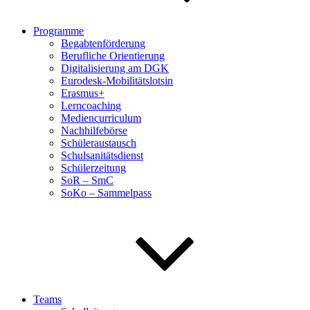
Programme
Begabtenförderung
Berufliche Orientierung
Digitalisierung am DGK
Eurodesk-Mobilitätslotsin
Erasmus+
Lerncoaching
Mediencurriculum
Nachhilfebörse
Schüleraustausch
Schulsanitätsdienst
Schülerzeitung
SoR – SmC
SoKo – Sammelpass
Teams