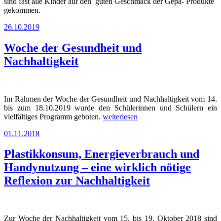
sind fast alle Kinder auf den guten Geschmack der Gepa- Produkte
gekommen.
Veröffentlicht
26.10.2019
am
Woche der Gesundheit und
Nachhaltigkeit
Im Rahmen der Woche der Gesundheit und Nachhaltigkeit vom 14.
bis zum 18.10.2019 wurde den Schülerinnen und Schülern ein
„Woche
vielfältiges Programm geboten.
weiterlesen
der
Veröffentlicht
01.11.2018
Gesundheit
am
und
Nachhaltigkeit“
Plastikkonsum, Energieverbrauch und
Handynutzung – eine wirklich nötige
Reflexion zur Nachhaltigkeit
Zur Woche der Nachhaltigkeit vom 15. bis 19. Oktober 2018 sind