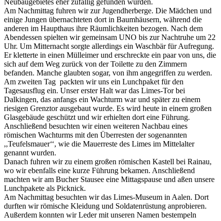
Neubaugebietes eher zufällig gefunden wurden.
Am Nachmittag fuhren wir zur Jugendherberge. Die Mädchen und
einige Jungen übernachteten dort in Baumhäusern, während die
anderen im Haupthaus ihre Räumlichkeiten bezogen. Nach dem
Abendessen spielten wir gemeinsam UNO bis zur Nachtruhe um 22
Uhr. Um Mitternacht sorgte allerdings ein Waschbär für Aufregung.
Er kletterte in einen Mülleimer und erschreckte ein paar von uns, die
sich auf dem Weg zurück von der Toilette zu den Zimmern
befanden. Manche glaubten sogar, von ihm angegriffen zu werden.
Am zweiten Tag packten wir uns ein Lunchpaket für den
Tagesausflug ein. Unser erster Halt war das Limes-Tor bei
Dalkingen, das anfangs ein Wachturm war und später zu einem
riesigen Grenztor ausgebaut wurde. Es wird heute in einem großen
Glasgebäude geschützt und wir erhielten dort eine Führung.
Anschließend besuchten wir einen weiteren Nachbau eines
römischen Wachturms mit den Überresten der sogenannten
,,Teufelsmauer‘‘, wie die Mauerreste des Limes im Mittelalter
genannt wurden.
Danach fuhren wir zu einem großen römischen Kastell bei Rainau,
wo wir ebenfalls eine kurze Führung bekamen. Anschließend
machten wir am Bucher Stausee eine Mittagspause und aßen unsere
Lunchpakete als Picknick.
Am Nachmittag besuchten wir das Limes-Museum in Aalen. Dort
durften wir römische Kleidung und Soldatenrüstung anprobieren.
Außerdem konnten wir Leder mit unseren Namen bestempeln