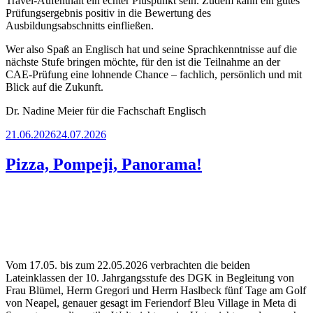
Travel-Aufenthalt ein echter Pluspunkt sein. Zudem kann ein gutes
Prüfungsergebnis positiv in die Bewertung des
Ausbildungsabschnitts einfließen.
Wer also Spaß an Englisch hat und seine Sprachkenntnisse auf die
nächste Stufe bringen möchte, für den ist die Teilnahme an der
CAE-Prüfung eine lohnende Chance – fachlich, persönlich und mit
Blick auf die Zukunft.
Dr. Nadine Meier für die Fachschaft Englisch
Veröffentlicht
21.06.2026
24.07.2026
am
Pizza, Pompeji, Panorama!
Vom 17.05. bis zum 22.05.2026 verbrachten die beiden
Lateinklassen der 10. Jahrgangsstufe des DGK in Begleitung von
Frau Blümel, Herrn Gregori und Herrn Haslbeck fünf Tage am Golf
von Neapel, genauer gesagt im Feriendorf Bleu Village in Meta di