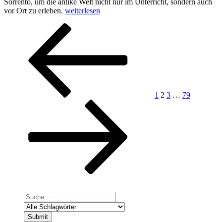
Sorrento, um die antike Welt nicht nur im Unterricht, sondern auch
„Pizza,
vor Ort zu erleben.
weiterlesen
Pompeji,
Seitennummerierung
Vorherige
Seite
Seite
Seite
Seite
Nächste
Panorama!“
Seite
Seite
der
Beiträge
1
2
3
…
79