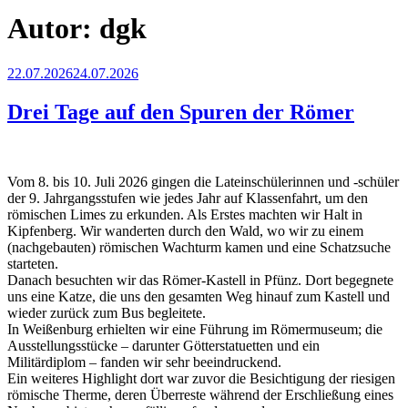
Autor:
dgk
Veröffentlicht
22.07.2026
24.07.2026
am
Drei Tage auf den Spuren der Römer
Vom 8. bis 10. Juli 2026 gingen die Lateinschülerinnen und -schüler
der 9. Jahrgangsstufen wie jedes Jahr auf Klassenfahrt, um den
römischen Limes zu erkunden. Als Erstes machten wir Halt in
Kipfenberg. Wir wanderten durch den Wald, wo wir zu einem
(nachgebauten) römischen Wachturm kamen und eine Schatzsuche
starteten.
Danach besuchten wir das Römer-Kastell in Pfünz. Dort begegnete
uns eine Katze, die uns den gesamten Weg hinauf zum Kastell und
wieder zurück zum Bus begleitete.
In Weißenburg erhielten wir eine Führung im Römermuseum; die
Ausstellungsstücke – darunter Götterstatuetten und ein
Militärdiplom – fanden wir sehr beeindruckend.
Ein weiteres Highlight dort war zuvor die Besichtigung der riesigen
römische Therme, deren Überreste während der Erschließung eines