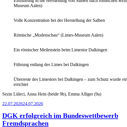
Einführung in die Herstellung von Salben nach römischen Rez
Museum Aalen)
Volle Konzentration bei der Herstellung der Salben
Römische „Modenschau“ (Limes-Museum Aalen)
Ein römischer Meilenstein beim Limestor Dalkingen
Führung entlang des Limes bei Dalkingen
Überreste des Limestors bei Dalkingen – zum Schutz wurde ei
errichtet
Sezin Lüleci, Anna Hein (beide 9b), Emma Alliger (9a)
Veröffentlicht
22.07.2026
24.07.2026
am
DGK erfolgreich im Bundeswettbewerb
Fremdsprachen