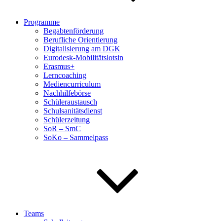
Programme
Begabtenförderung
Berufliche Orientierung
Digitalisierung am DGK
Eurodesk-Mobilitätslotsin
Erasmus+
Lerncoaching
Mediencurriculum
Nachhilfebörse
Schüleraustausch
Schulsanitätsdienst
Schülerzeitung
SoR – SmC
SoKo – Sammelpass
Teams