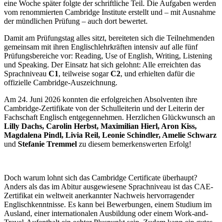
eine Woche später folgte der schriftliche Teil. Die Aufgaben werden
vom renommierten Cambridge Institute erstellt und – mit Ausnahme
der mündlichen Prüfung – auch dort bewertet.
Damit am Prüfungstag alles sitzt, bereiteten sich die Teilnehmenden
gemeinsam mit ihren Englischlehrkräften intensiv auf alle fünf
Prüfungsbereiche vor: Reading, Use of English, Writing, Listening
und Speaking. Der Einsatz hat sich gelohnt: Alle erreichten das
Sprachniveau
C1
, teilweise sogar
C2
, und erhielten dafür die
offizielle Cambridge-Auszeichnung.
Am 24. Juni 2026 konnten die erfolgreichen Absolventen ihre
Cambridge-Zertifikate von der Schulleiterin und der Leiterin der
Fachschaft Englisch entgegennehmen. Herzlichen Glückwunsch an
Lilly Dachs, Carolin Herbst, Maximilian Hierl, Aron Kiss,
Magdalena Pindl, Livia Reil, Leonie Schindler, Amelie Schwarz
und
Stefanie Tremmel
zu diesem bemerkenswerten Erfolg!
Doch warum lohnt sich das Cambridge Certificate überhaupt?
Anders als das im Abitur ausgewiesene Sprachniveau ist das CAE-
Zertifikat ein weltweit anerkannter Nachweis hervorragender
Englischkenntnisse. Es kann bei Bewerbungen, einem Studium im
Ausland, einer internationalen Ausbildung oder einem Work-and-