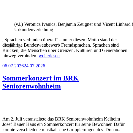
(v.l.) Veronica Ivanica, Benjamin Zeugner und Vicent Linhard 
Urkundenverleihung
„Sprachen verbinden überall“ – unter diesem Motto stand der
diesjährige Bundeswettbewerb Fremdsprachen. Sprachen sind
Brücken, die Menschen über Grenzen, Kulturen und Generationen
„DGK
hinweg verbinden.
weiterlesen
erfolgreich
Veröffentlicht
06.07.2026
24.07.2026
im
am
Bundeswettbewerb
Fremdsprachen“
Sommerkonzert im BRK
Seniorenwohnheim
Am 2. Juli veranstaltete das BRK Seniorenwohnheim Kelheim
Josef-Bauer-Haus ein Sommerkonzert für seine Bewohner. Dafür
konnte verschiedene musikalische Gruppierungen des Donau-