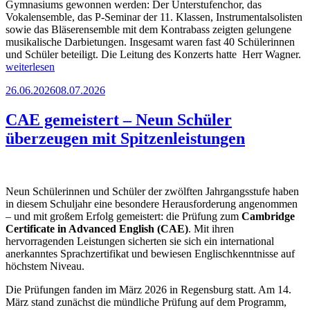
Gymnasiums gewonnen werden: Der Unterstufenchor, das
Vokalensemble, das P-Seminar der 11. Klassen, Instrumentalsolisten
sowie das Bläserensemble mit dem Kontrabass zeigten gelungene
musikalische Darbietungen. Insgesamt waren fast 40 Schülerinnen
„
und Schüler beteiligt. Die Leitung des Konzerts hatte Herr Wagner.
i
weiterlesen
B
Veröffentlicht
26.06.2026
08.07.2026
S
am
CAE gemeistert – Neun Schüler
überzeugen mit Spitzenleistungen
Neun Schülerinnen und Schüler der zwölften Jahrgangsstufe haben
in diesem Schuljahr eine besondere Herausforderung angenommen
– und mit großem Erfolg gemeistert: die Prüfung zum
Cambridge
Certificate in Advanced English (CAE)
. Mit ihren
hervorragenden Leistungen sicherten sie sich ein international
anerkanntes Sprachzertifikat und bewiesen Englischkenntnisse auf
höchstem Niveau.
Die Prüfungen fanden im März 2026 in Regensburg statt. Am 14.
März stand zunächst die mündliche Prüfung auf dem Programm,