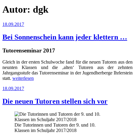
Autor:
dgk
Veröffentlicht
18.09.2017
am
Bei Sonnenschein kann jeder klettern …
Tutorenseminar 2017
Gleich in der ersten Schulwoche fand für die neuen Tutoren aus den
neunten Klassen und die ‚alten‘ Tutoren aus der zehnten
Jahrgangsstufe das Tutorenseminar in der Jugendherberge Ihrlerstein
„Bei
statt.
weiterlesen
Sonnenschein
Veröffentlicht
18.09.2017
kann
am
jeder
klettern
Die neuen Tutoren stellen sich vor
…“
Die Tutorinnen und Tutoren der 9. und 10.
Klassen im Schuljahr 2017/2018