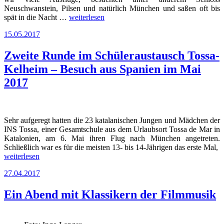
Neuschwanstein, Pilsen und natürlich München und saßen oft bis
„Luis
spät in die Nacht …
weiterlesen
aus
Veröffentlicht
15.05.2017
Valencia“
am
Zweite Runde im Schüleraustausch Tossa-
Kelheim – Besuch aus Spanien im Mai
2017
Sehr aufgeregt hatten die 23 katalanischen Jungen und Mädchen der
INS Tossa, einer Gesamtschule aus dem Urlaubsort Tossa de Mar in
Katalonien, am 6. Mai ihren Flug nach München angetreten.
Schließlich war es für die meisten 13- bis 14-Jährigen das erste Mal,
„Zweite
weiterlesen
Runde
Veröffentlicht
27.04.2017
im
am
Schüleraustausch
Tossa-
Ein Abend mit Klassikern der Filmmusik
Kelheim
–
Besuch