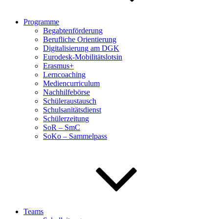
Programme
Begabtenförderung
Berufliche Orientierung
Digitalisierung am DGK
Eurodesk-Mobilitätslotsin
Erasmus+
Lerncoaching
Mediencurriculum
Nachhilfebörse
Schüleraustausch
Schulsanitätsdienst
Schülerzeitung
SoR – SmC
SoKo – Sammelpass
Teams