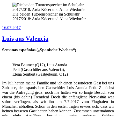
Die beiden Tutorensprecher im Schuljahr
2017/2018: Arda Köcer und Alina Wiedorfer
Veröffentlicht
16.07.2017
am
Luis aus Valencia
Semanas españolas („Spanische Wochen“)
Vera Baumer (Q12), Luis Aranda
Petit (Gastschüler aus Valencia),
Elena Seubert (Gastgeberin, Q12)
Im Juli hatten meine Familie und ich einen besonderen Gast bei uns
Zuhause, den spanischen Gastschüler Luis Aranda Petit. Zunächst
war die Aufregung groß, noch nie hatten wir so lange Besuch von
einem (bis dahin) Fremden! Doch die anfängliche Nervosität war
sofort verflogen, als wir ihn am 7.7.2017 vom Flughafen in
München abholten. Schon in den ersten Tagen erwies sich, dass wir
keinen besseren Gast hätten haben können. Zusammen unternahmen
wir viele Ausflüge, besuchten unter anderem Schloss