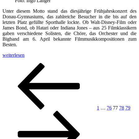
Foto: Ingo Langer
aus
Spanien
Unter diesem Motto stand das diesjährige Frühjahrskonzert des
im
Donau-Gymnasiums, das zahlreiche Besucher in die bis auf den
Mai
letzten Platz gefüllte Sporthalle lockte. Ob Walt-Disney-Film oder
2017“
James Bond, ob Hatari oder Indiana Jones – aus 25 Filmklassikern
gaben verschiedene Solisten, die Chöre, das Orchester und die
Bigband am 6. April bekannte Filmmusikkompositionen zum
Besten.
„Ein
weiterlesen
Abend
Seitennummerierung
Vorherige
Seite
Seite
Seite
Seite
Seite
Näc
mit
Seite
Seit
Klassikern
der
der
Beiträge
Filmmusik“
1
…
76
77
78
79