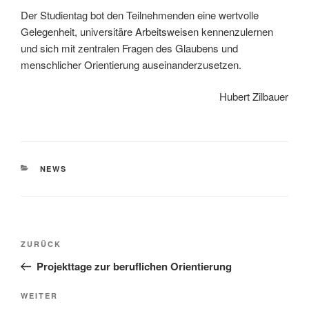
Der Studientag bot den Teilnehmenden eine wertvolle
Gelegenheit, universitäre Arbeitsweisen kennenzulernen
und sich mit zentralen Fragen des Glaubens und
menschlicher Orientierung auseinanderzusetzen.
Hubert Zilbauer
KATEGORIEN
NEWS
Beitragsnavigation
Vorheriger
ZURÜCK
Beitrag
Projekttage zur beruflichen Orientierung
Nächster
WEITER