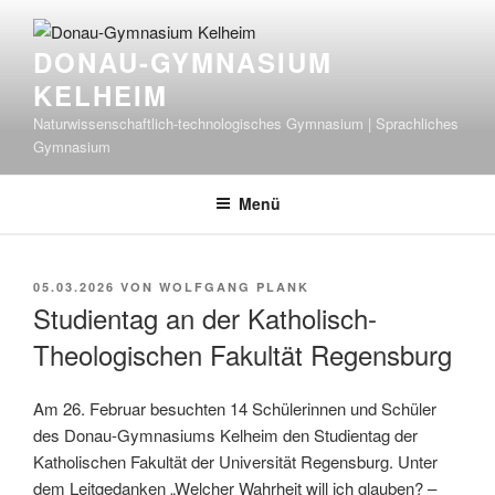
Zum
Inhalt
DONAU-GYMNASIUM
springen
KELHEIM
Naturwissenschaftlich-technologisches Gymnasium | Sprachliches
Gymnasium
Menü
VERÖFFENTLICHT
05.03.2026
VON
WOLFGANG PLANK
AM
Studientag an der Katholisch-
Theologischen Fakultät Regensburg
Am 26. Februar besuchten 14 Schülerinnen und Schüler
des Donau-Gymnasiums Kelheim den Studientag der
Katholischen Fakultät der Universität Regensburg. Unter
dem Leitgedanken „Welcher Wahrheit will ich glauben? –