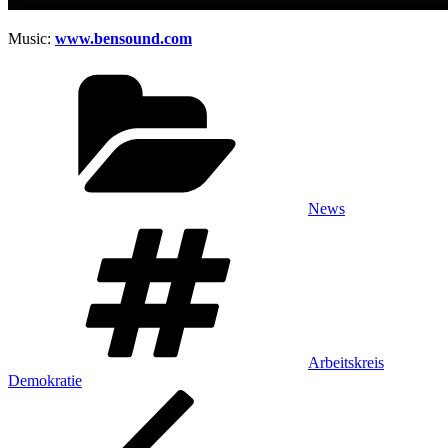
Music:
www.bensound.com
Kategorien
News
Schlagwörter
Arbeitskreis
Demokratie
Beitragsnavigation
Vorheriger
Beitrag