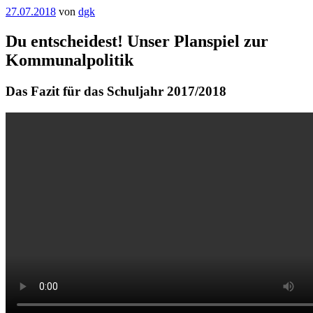
Veröffentlicht
27.07.2018
von
dgk
am
Du entscheidest! Unser Planspiel zur
Kommunalpolitik
Das Fazit für das Schuljahr 2017/2018