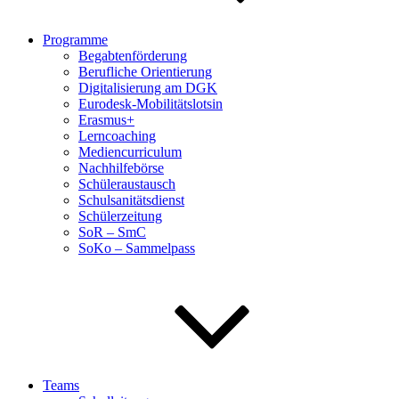
Programme
Begabtenförderung
Berufliche Orientierung
Digitalisierung am DGK
Eurodesk-Mobilitätslotsin
Erasmus+
Lerncoaching
Mediencurriculum
Nachhilfebörse
Schüleraustausch
Schulsanitätsdienst
Schülerzeitung
SoR – SmC
SoKo – Sammelpass
Teams