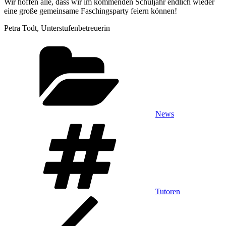
Wir hoffen alle, dass wir im kommenden Schuljahr endlich wieder
eine große gemeinsame Faschingsparty feiern können!
Petra Todt, Unterstufenbetreuerin
Kategorien
News
Schlagwörter
Tutoren
Beitragsnavigation
Vorheriger
Beitrag