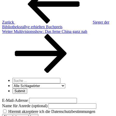
Zurück
Sieger der
Bibliotheksrallye erhielten Buchpreis
Nächster
Weiter
Multivisionsshow: Das ferne China ganz nah
Beitrag
E-Mail-Adresse
Name für Anrede (optional)
Hiermit akzeptiere ich die Datenschutzbestimmungen