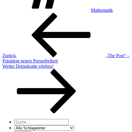
Mathematik
Beitragsnavigation
Vorheriger
Beitrag
Zurück
„The Post“ –
Präsident gegen Pressefreiheit
Nächster
Weiter
Demokratie erleben!
Beitrag