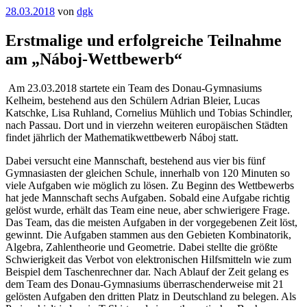
Veröffentlicht
28.03.2018
von
dgk
am
Erstmalige und erfolgreiche Teilnahme
am „Náboj-Wettbewerb“
Am 23.03.2018 startete ein Team des Donau-Gymnasiums
Kelheim, bestehend aus den Schülern Adrian Bleier, Lucas
Katschke, Lisa Ruhland, Cornelius Mühlich und Tobias Schindler,
nach Passau. Dort und in vierzehn weiteren europäischen Städten
findet jährlich der Mathematikwettbewerb Náboj statt.
Dabei versucht eine Mannschaft, bestehend aus vier bis fünf
Gymnasiasten der gleichen Schule, innerhalb von 120 Minuten so
viele Aufgaben wie möglich zu lösen. Zu Beginn des Wettbewerbs
hat jede Mannschaft sechs Aufgaben. Sobald eine Aufgabe richtig
gelöst wurde, erhält das Team eine neue, aber schwierigere Frage.
Das Team, das die meisten Aufgaben in der vorgegebenen Zeit löst,
gewinnt. Die Aufgaben stammen aus den Gebieten Kombinatorik,
Algebra, Zahlentheorie und Geometrie. Dabei stellte die größte
Schwierigkeit das Verbot von elektronischen Hilfsmitteln wie zum
Beispiel dem Taschenrechner dar. Nach Ablauf der Zeit gelang es
dem Team des Donau-Gymnasiums überraschenderweise mit 21
gelösten Aufgaben den dritten Platz in Deutschland zu belegen. Als