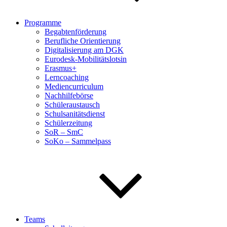
Programme
Begabtenförderung
Berufliche Orientierung
Digitalisierung am DGK
Eurodesk-Mobilitätslotsin
Erasmus+
Lerncoaching
Mediencurriculum
Nachhilfebörse
Schüleraustausch
Schulsanitätsdienst
Schülerzeitung
SoR – SmC
SoKo – Sammelpass
Teams