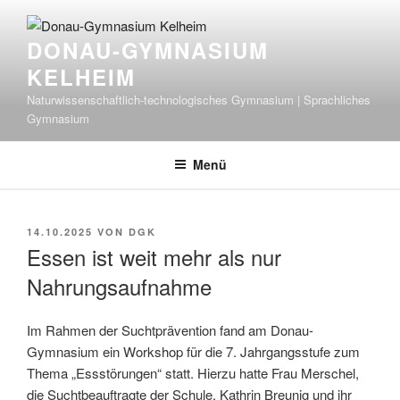
Zum
Inhalt
DONAU-GYMNASIUM
springen
KELHEIM
Naturwissenschaftlich-technologisches Gymnasium | Sprachliches
Gymnasium
Menü
VERÖFFENTLICHT
14.10.2025
VON
DGK
AM
Essen ist weit mehr als nur
Nahrungsaufnahme
Im Rahmen der Suchtprävention fand am Donau-
Gymnasium ein Workshop für die 7. Jahrgangsstufe zum
Thema „Essstörungen“ statt. Hierzu hatte Frau Merschel,
die Suchtbeauftragte der Schule, Kathrin Breunig und ihr