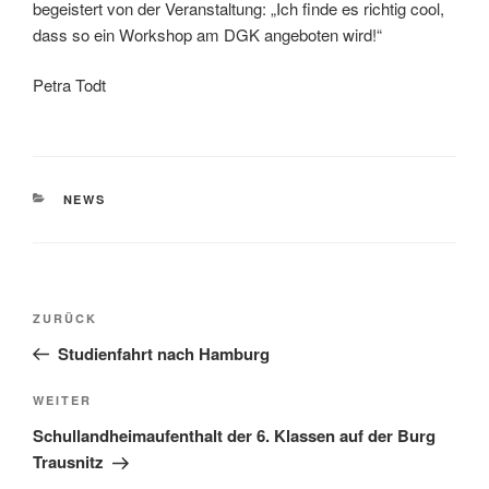
begeistert von der Veranstaltung: „Ich finde es richtig cool,
dass so ein Workshop am DGK angeboten wird!“
Petra Todt
KATEGORIEN
NEWS
Beitragsnavigation
Vorheriger
ZURÜCK
Beitrag
Studienfahrt nach Hamburg
Nächster
WEITER
Beitrag
Schullandheimaufenthalt der 6. Klassen auf der Burg
Trausnitz