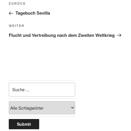
Beitragsnavigation
Vorheriger
ZURÜCK
Beitrag
Tagebuch Sevilla
Nächster
WEITER
Beitrag
Flucht und Vertreibung nach dem Zweiten Weltkrieg