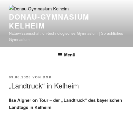
Zum
Inhalt
DONAU-GYMNASIUM
springen
KELHEIM
Naturwissenschaftlich-technologisches Gymnasium | Sprachliches
Gymnasium
Menü
VERÖFFENTLICHT
09.06.2025
VON
DGK
AM
„Landtruck“ in Kelheim
Ilse Aigner on Tour – der „Landtruck“ des bayerischen
Landtags in Kelheim