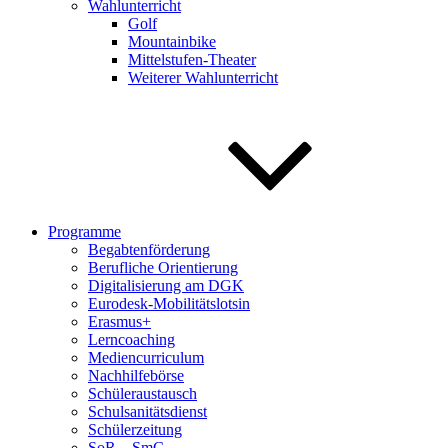
Wahlunterricht
Golf
Mountainbike
Mittelstufen-Theater
Weiterer Wahlunterricht
Programme
Begabtenförderung
Berufliche Orientierung
Digitalisierung am DGK
Eurodesk-Mobilitätslotsin
Erasmus+
Lerncoaching
Mediencurriculum
Nachhilfebörse
Schüleraustausch
Schulsanitätsdienst
Schülerzeitung
SoR – SmC