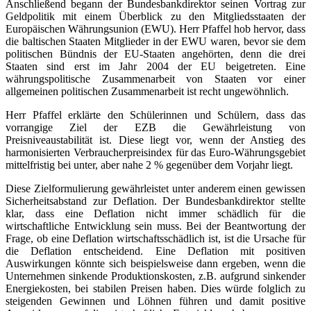
Anschließend begann der Bundesbankdirektor seinen Vortrag zur
Geldpolitik mit einem Überblick zu den Mitgliedsstaaten der
Europäischen Währungsunion (EWU). Herr Pfaffel hob hervor, dass
die baltischen Staaten Mitglieder in der EWU waren, bevor sie dem
politischen Bündnis der EU-Staaten angehörten, denn die drei
Staaten sind erst im Jahr 2004 der EU beigetreten. Eine
währungspolitische Zusammenarbeit von Staaten vor einer
allgemeinen politischen Zusammenarbeit ist recht ungewöhnlich.
Herr Pfaffel erklärte den Schülerinnen und Schülern, dass das
vorrangige Ziel der EZB die Gewährleistung von
Preisniveaustabilität ist. Diese liegt vor, wenn der Anstieg des
harmonisierten Verbraucherpreisindex für das Euro-Währungsgebiet
mittelfristig bei unter, aber nahe 2 % gegenüber dem Vorjahr liegt.
Diese Zielformulierung gewährleistet unter anderem einen gewissen
Sicherheitsabstand zur Deflation. Der Bundesbankdirektor stellte
klar, dass eine Deflation nicht immer schädlich für die
wirtschaftliche Entwicklung sein muss. Bei der Beantwortung der
Frage, ob eine Deflation wirtschaftsschädlich ist, ist die Ursache für
die Deflation entscheidend. Eine Deflation mit positiven
Auswirkungen könnte sich beispielsweise dann ergeben, wenn die
Unternehmen sinkende Produktionskosten, z.B. aufgrund sinkender
Energiekosten, bei stabilen Preisen haben. Dies würde folglich zu
steigenden Gewinnen und Löhnen führen und damit positive