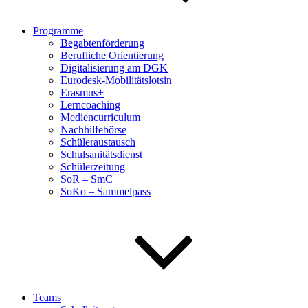
Programme
Begabtenförderung
Berufliche Orientierung
Digitalisierung am DGK
Eurodesk-Mobilitätslotsin
Erasmus+
Lerncoaching
Mediencurriculum
Nachhilfebörse
Schüleraustausch
Schulsanitätsdienst
Schülerzeitung
SoR – SmC
SoKo – Sammelpass
Teams