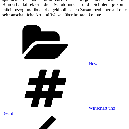
Bundesbankdirektor die Schülerinnen und Schüler gekonnt
miteinbezog und ihnen die geldpolitischen Zusammenhänge auf eine
sehr anschauliche Art und Weise näher bringen konnte.
Kategorien
News
Schlagwörter
Wirtschaft und
Recht
Beitragsnavigation
Vorheriger
Beitrag