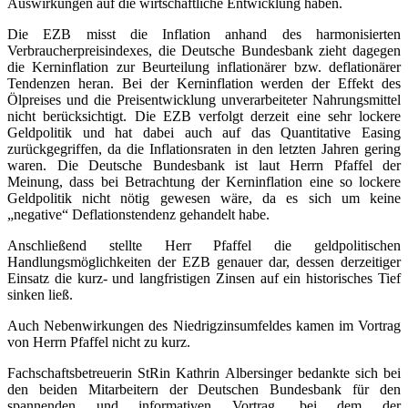
Auswirkungen auf die wirtschaftliche Entwicklung haben.
Die EZB misst die Inflation anhand des harmonisierten
Verbraucherpreisindexes, die Deutsche Bundesbank zieht dagegen
die Kerninflation zur Beurteilung inflationärer bzw. deflationärer
Tendenzen heran. Bei der Kerninflation werden der Effekt des
Ölpreises und die Preisentwicklung unverarbeiteter Nahrungsmittel
nicht berücksichtigt. Die EZB verfolgt derzeit eine sehr lockere
Geldpolitik und hat dabei auch auf das Quantitative Easing
zurückgegriffen, da die Inflationsraten in den letzten Jahren gering
waren. Die Deutsche Bundesbank ist laut Herrn Pfaffel der
Meinung, dass bei Betrachtung der Kerninflation eine so lockere
Geldpolitik nicht nötig gewesen wäre, da es sich um keine
„negative“ Deflationstendenz gehandelt habe.
Anschließend stellte Herr Pfaffel die geldpolitischen
Handlungsmöglichkeiten der EZB genauer dar, dessen derzeitiger
Einsatz die kurz- und langfristigen Zinsen auf ein historisches Tief
sinken ließ.
Auch Nebenwirkungen des Niedrigzinsumfeldes kamen im Vortrag
von Herrn Pfaffel nicht zu kurz.
Fachschaftsbetreuerin StRin Kathrin Albersinger bedankte sich bei
den beiden Mitarbeitern der Deutschen Bundesbank für den
spannenden und informativen Vortrag, bei dem der