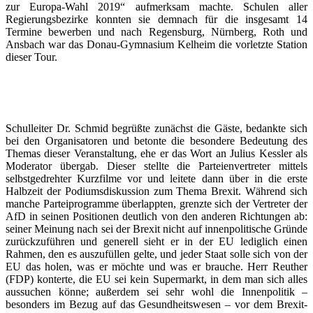
zur Europa-Wahl 2019“ aufmerksam machte. Schulen aller
Regierungsbezirke konnten sie demnach für die insgesamt 14
Termine bewerben und nach Regensburg, Nürnberg, Roth und
Ansbach war das Donau-Gymnasium Kelheim die vorletzte Station
dieser Tour.
Schulleiter Dr. Schmid begrüßte zunächst die Gäste, bedankte sich
bei den Organisatoren und betonte die besondere Bedeutung des
Themas dieser Veranstaltung, ehe er das Wort an Julius Kessler als
Moderator übergab. Dieser stellte die Parteienvertreter mittels
selbstgedrehter Kurzfilme vor und leitete dann über in die erste
Halbzeit der Podiumsdiskussion zum Thema Brexit. Während sich
manche Parteiprogramme überlappten, grenzte sich der Vertreter der
AfD in seinen Positionen deutlich von den anderen Richtungen ab:
seiner Meinung nach sei der Brexit nicht auf innenpolitische Gründe
zurückzuführen und generell sieht er in der EU lediglich einen
Rahmen, den es auszufüllen gelte, und jeder Staat solle sich von der
EU das holen, was er möchte und was er brauche. Herr Reuther
(FDP) konterte, die EU sei kein Supermarkt, in dem man sich alles
aussuchen könne; außerdem sei sehr wohl die Innenpolitik –
besonders im Bezug auf das Gesundheitswesen – vor dem Brexit-