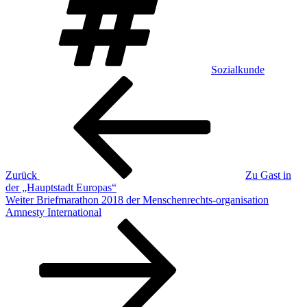
Sozialkunde
Beitragsnavigation
Vorheriger
Beitrag
Zurück
Zu Gast in
der „Hauptstadt Europas“
Nächster
Weiter
Briefmarathon 2018 der Menschenrechts-organisation
Beitrag
Amnesty International