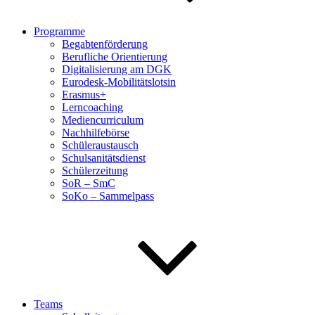
Programme
Begabtenförderung
Berufliche Orientierung
Digitalisierung am DGK
Eurodesk-Mobilitätslotsin
Erasmus+
Lerncoaching
Mediencurriculum
Nachhilfebörse
Schüleraustausch
Schulsanitätsdienst
Schülerzeitung
SoR – SmC
SoKo – Sammelpass
Teams