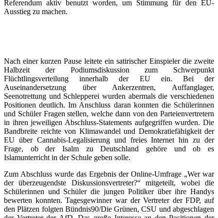
Referendum aktiv benutzt worden, um Stimmung für den EU-
Ausstieg zu machen.
Nach einer kurzen Pause leitete ein satirischer Einspieler die zweite
Halbzeit der Podiumsdiskussion zum Schwerpunkt
Flüchtlingsverteilung innerhalb der EU ein. Bei der
Auseinandersetzung über Ankerzentren, Auffanglager,
Seenotrettung und Schlepperei wurden abermals die verschiedenen
Positionen deutlich. Im Anschluss daran konnten die Schülerinnen
und Schüler Fragen stellen, welche dann von den Parteienvertretern
in ihren jeweiligen Abschluss-Statements aufgegriffen wurden. Die
Bandbreite reichte von Klimawandel und Demokratiefähigkeit der
EU über Cannabis-Legalisierung und freies Internet hin zu der
Frage, ob der Isalm zu Deutschland gehöre und ob es
Islamunterricht in der Schule geben solle.
Zum Abschluss wurde das Ergebnis der Online-Umfrage „Wer war
der überzeugendste Diskussionsvertreter?“ mitgeteilt, wobei die
Schülerinnen und Schüler die jungen Politiker über ihre Handys
bewerten konnten. Tagesgewinner war der Vertreter der FDP, auf
den Plätzen folgten Bündnis90/Die Grünen, CSU und abgeschlagen
der Vertreter der AfD. Das große Interesse an den Positionen der