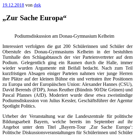
Veröffentlicht
19.12.2018
von
dgk
am
„Zur Sache Europa“
Podiumsdiskussion am Donau-Gymnasium Kelheim
Interessiert verfolgten die gut 200 Schülerinnen und Schüler der
Oberstufe des Donau-Gymnasiums Kelheim in der bestuhlten
Turnhalle den Schlagabtausch der vier Parteienvertreter auf dem
Podium. Gelegentlich ging ein Raunen durch die Halle, immer
wieder wurden Argumente mit Beifall bedacht.
Nach zum Teil
kurzfristigen Absagen einiger Parteien nahmen vier junge Herren
ihre Plätze auf der kleinen Bühne ein und vertraten ihre Positionen
zu Europa und der Europäischen Union: Alexander Hannes (CSU),
David Berends (FDP), Jonas Reuther (Bündnis 90/Die Grünen) und
Pascal Pfannes (AfD). Moderiert wurde diese etwa zweistündige
Podiumsdiskussion von Julius Kessler, Geschäftsführer der Agentur
Spotlight Politics.
Urheber der Veranstaltung war die Landeszentrale für politische
Bildungsarbeit Bayern, welche bereits im September auf ihr
Angebot unter dem Titel „Bayern-Tour ‚Zur Sache Europa‘:
Politische Diskussionsveranstaltungen für Schülerinnen und Schüler