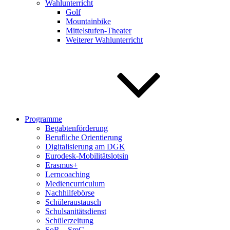
Wahlunterricht
Golf
Mountainbike
Mittelstufen-Theater
Weiterer Wahlunterricht
Programme
Begabtenförderung
Berufliche Orientierung
Digitalisierung am DGK
Eurodesk-Mobilitätslotsin
Erasmus+
Lerncoaching
Mediencurriculum
Nachhilfebörse
Schüleraustausch
Schulsanitätsdienst
Schülerzeitung
SoR – SmC