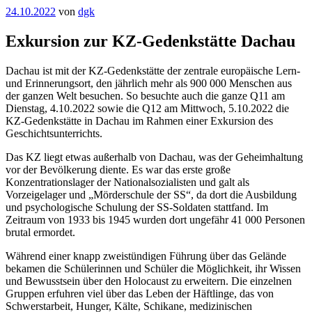
Veröffentlicht
24.10.2022
von
dgk
am
Exkursion zur KZ-Gedenkstätte Dachau
Dachau ist mit der KZ-Gedenkstätte der zentrale europäische Lern-
und Erinnerungsort, den jährlich mehr als 900 000 Menschen aus
der ganzen Welt besuchen. So besuchte auch die ganze Q11 am
Dienstag, 4.10.2022 sowie die Q12 am Mittwoch, 5.10.2022 die
KZ-Gedenkstätte in Dachau im Rahmen einer Exkursion des
Geschichtsunterrichts.
Das KZ liegt etwas außerhalb von Dachau, was der Geheimhaltung
vor der Bevölkerung diente. Es war das erste große
Konzentrationslager der Nationalsozialisten und galt als
Vorzeigelager und „Mörderschule der SS“, da dort die Ausbildung
und psychologische Schulung der SS-Soldaten stattfand. Im
Zeitraum von 1933 bis 1945 wurden dort ungefähr 41 000 Personen
brutal ermordet.
Während einer knapp zweistündigen Führung über das Gelände
bekamen die Schülerinnen und Schüler die Möglichkeit, ihr Wissen
und Bewusstsein über den Holocaust zu erweitern. Die einzelnen
Gruppen erfuhren viel über das Leben der Häftlinge, das von
Schwerstarbeit, Hunger, Kälte, Schikane, medizinischen