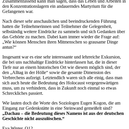
Zusammenfassend kann man sagen, dass das Leben und Arbeiten in
den Konzentrationslagern ein andauerndes Martyrium für die
Gefangenen war.
Nach dieser sehr anschaulichen und beeindruckenden Führung
hatten die Teilnehmerinnen und Teilnehmer die Gelegenheit,
selbständig weitere Eindrücke zu sammeln und sich Gedanken über
das Gehörte zu machen. Dabei kam immer wieder die Frage auf:
„Wie können Menschen ihren Mitmenschen so grausame Dinge
antun?“
Insgesamt war es eine sehr interessante und lehrreiche Exkursion,
die bei uns nachhaltige Eindrücke hinterlassen hat, die in dieser
Tiefe nur an einem historischen Ort wie diesem möglich sind, der
den „Alltag in der Hölle“ sowie die gesamte Dimension des
Verbrechens aufzeigt. Letztendlich waren sich alle einig, dass man
sich auch heute die Bedeutung des Holocaust vergegenwärtigen
muss, um zu verhindern, dass in Zukunft noch einmal so etwas
Schreckliches passiert.
Wie lauten doch die Worte des Soziologen Eugen Kogon, die am
Eingang zur Gedenkstätte in eine Steinwand gemeißelt sind?
„Dachau – die Bedeutung dieses Namens ist aus der deutschen
Geschichte nicht auszulöschen.“
Eva Winter, Q12