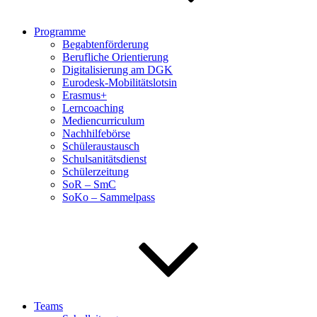
Programme
Begabtenförderung
Berufliche Orientierung
Digitalisierung am DGK
Eurodesk-Mobilitätslotsin
Erasmus+
Lerncoaching
Mediencurriculum
Nachhilfebörse
Schüleraustausch
Schulsanitätsdienst
Schülerzeitung
SoR – SmC
SoKo – Sammelpass
Teams