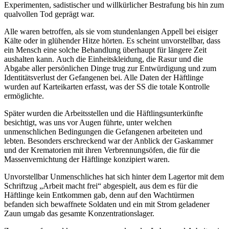
Experimenten, sadistischer und willkürlicher Bestrafung bis hin zum
qualvollen Tod geprägt war.
Alle waren betroffen, als sie vom stundenlangen Appell bei eisiger
Kälte oder in glühender Hitze hörten. Es scheint unvorstellbar, dass
ein Mensch eine solche Behandlung überhaupt für längere Zeit
aushalten kann. Auch die Einheitskleidung, die Rasur und die
Abgabe aller persönlichen Dinge trug zur Entwürdigung und zum
Identitätsverlust der Gefangenen bei. Alle Daten der Häftlinge
wurden auf Karteikarten erfasst, was der SS die totale Kontrolle
ermöglichte.
Später wurden die Arbeitsstellen und die Häftlingsunterkünfte
besichtigt, was uns vor Augen führte, unter welchen
unmenschlichen Bedingungen die Gefangenen arbeiteten und
lebten. Besonders erschreckend war der Anblick der Gaskammer
und der Krematorien mit ihren Verbrennungsöfen, die für die
Massenvernichtung der Häftlinge konzipiert waren.
Unvorstellbar Unmenschliches hat sich hinter dem Lagertor mit dem
Schriftzug „Arbeit macht frei“ abgespielt, aus dem es für die
Häftlinge kein Entkommen gab, denn auf den Wachtürmen
befanden sich bewaffnete Soldaten und ein mit Strom geladener
Zaun umgab das gesamte Konzentrationslager.