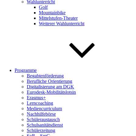
Wahlunterricht
Golf
Mountainbike
Mittelstufen-Theater
Weiterer Wahlunterricht
Programme
Begabtenförderung
Berufliche Orientierung
Digitalisierung am DGK
Eurodesk-Mobilitätslotsin
Erasmus+
Lerncoaching
Mediencurriculum
Nachhilfebörse
Schüleraustausch
Schulsanitätsdienst
Schülerzeitung
SoR – SmC