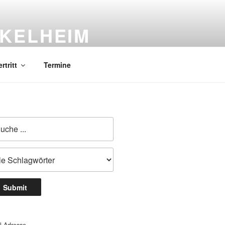
KELHEIM
chliches Gymnasium
rtritt
Termine