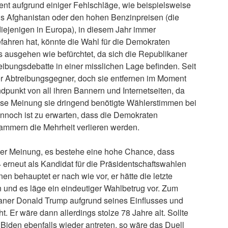
nt aufgrund einiger Fehlschläge, wie beispielsweise
s Afghanistan oder den hohen Benzinpreisen (die
diejenigen in Europa), in diesem Jahr immer
fahren hat, könnte die Wahl für die Demokraten
s ausgehen wie befürchtet, da sich die Republikaner
eibungsdebatte in einer misslichen Lage befinden. Seit
der Abtreibungsgegner, doch sie entfernen im Moment
dpunkt von all ihren Bannern und Internetseiten, da
iese Meinung sie dringend benötigte Wählerstimmen bei
nnoch ist zu erwarten, dass die Demokraten
Kammern die Mehrheit verlieren werden.
der Meinung, es bestehe eine hohe Chance, dass
erneut als Kandidat für die Präsidentschaftswahlen
en behauptet er nach wie vor, er hätte die letzte
und es läge ein eindeutiger Wahlbetrug vor. Zum
aner Donald Trump aufgrund seines Einflusses und
. Er wäre dann allerdings stolze 78 Jahre alt. Sollte
 Biden ebenfalls wieder antreten, so wäre das Duell