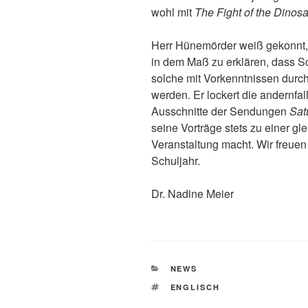
wohl mit
The Fight of the Dinos
Herr Hünemörder weiß gekonnt, 
in dem Maß zu erklären, dass S
solche mit Vorkenntnissen durc
werden. Er lockert die andernfa
Ausschnitte der Sendungen
Sat
seine Vorträge stets zu einer 
Veranstaltung macht. Wir freuen
Schuljahr.
Dr. Nadine Meier
KATEGORIEN
NEWS
SCHLAGWÖRTER
ENGLISCH