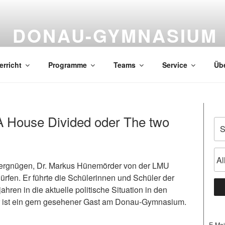
DONAU-GYMNASIUM 
Naturwissenschaftlich-technologisches Gymnasium | Spra
erricht
Programme
Teams
Service
Übe
 House Divided oder The two
Vergnügen, Dr. Markus Hünemörder von der LMU
rfen. Er führte die Schülerinnen und Schüler der
ahren in die aktuelle politische Situation in den
er ist ein gern gesehener Gast am Donau-Gymnasium.