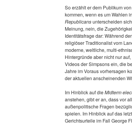
So erzählt er dem Publikum vo
kommen, wenn es um Wahlen in
Republicans
unterscheiden sich 
Meinung, nein, die Zugehörigkeit
Identitätsfrage dar: Während de
religiöser Traditionalist vom L
moderne, weltliche, multi-ethnis
Hintergründe aber nicht nur auf
Videos der Simpsons ein, die ber
Jahre im Voraus vorhersagen ko
der aktuellen anscheinenden W
Im Hinblick auf die
Midterm elec
anstehen, gibt er an, dass vor a
außenpolitische Fragen bezügli
spielen. Im Hinblick auf das let
Gerichtsurteile im Fall George F