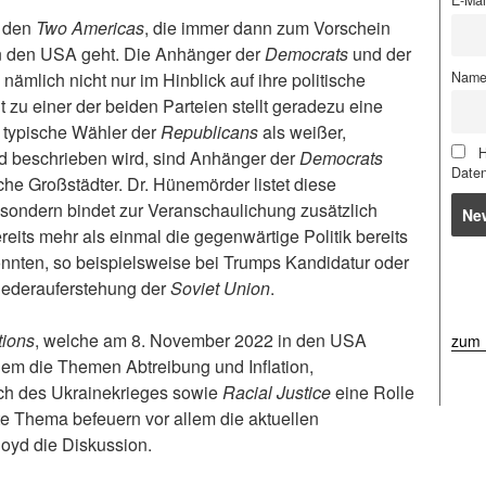
E-Mai
n den
Two Americas
, die immer dann zum Vorschein
 den USA geht. Die Anhänger der
Democrats
und der
Name 
nämlich nicht nur im Hinblick auf ihre politische
 zu einer der beiden Parteien stellt geradezu eine
r typische Wähler der
Republicans
als weißer,
H
and beschrieben wird, sind Anhänger der
Democrats
Date
che Großstädter. Dr. Hünemörder listet diese
, sondern bindet zur Veranschaulichung zusätzlich
eits mehr als einmal die gegenwärtige Politik bereits
nnten, so beispielsweise bei Trumps Kandidatur oder
iederauferstehung der
Soviet Union
.
tions
, welche am 8. November 2022 in den USA
zum 
llem die Themen Abtreibung und Inflation,
ch des Ukrainekrieges sowie
Racial Justice
eine Rolle
zte Thema befeuern vor allem die aktuellen
loyd die Diskussion.